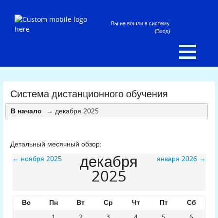
Вы не вошли в систему
(
Вход
)
Система дистанционного обучения
декабря 2025
В начало
→
Детальный месячный обзор:
декабря
ноября 2025
января 2026
←
→
2025
Вс
Пн
Вт
Ср
Чт
Пт
Сб
1
2
3
4
5
6