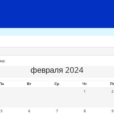
ор:
февраля 2024
Пн
Вт
Ср
Чт
П
1
2
5
6
7
8
9