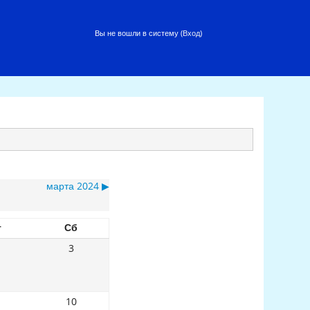
Вы не вошли в систему (
Вход
)
марта 2024
▶
т
Сб
3
10